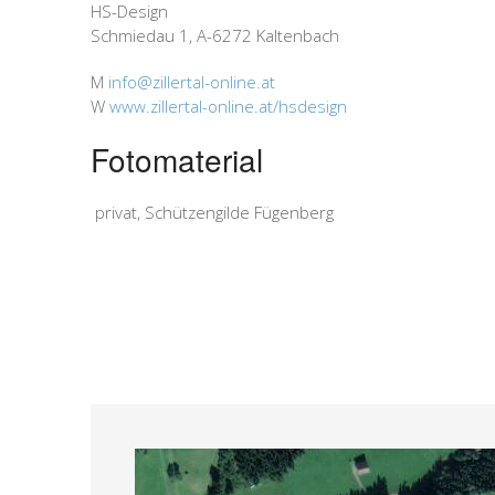
HS-Design
Schmiedau 1, A-6272 Kaltenbach
M
info@zillertal-online.at
W
www.zillertal-online.at/hsdesign
Fotomaterial
privat, Schützengilde Fügenberg