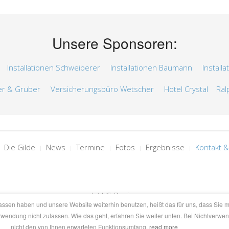
Unsere Sponsoren:
en
Installationen Schweiberer
Installationen Baumann
Install
er & Gruber
Versicherungsbüro Wetscher
Hotel Crystal
Ral
Die Gilde
News
Termine
Fotos
Ergebnisse
Kontakt &
(c) HS-Design
ssen haben und unsere Website weiterhin benutzen, heißt das für uns, dass Sie m
wendung nicht zulassen. Wie das geht, erfahren Sie weiter unten. Bei Nichtverw
www.zillertal-online.at/hsdesign
nicht den von Ihnen erwarteten Funktionsumfang.
read more