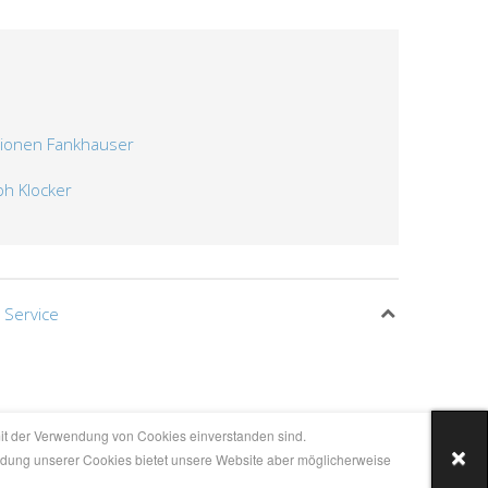
ationen Fankhauser
ph Klocker
 Service
it der Verwendung von Cookies einverstanden sind.
endung unserer Cookies bietet unsere Website aber möglicherweise