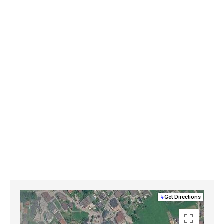
↳
Get Directions