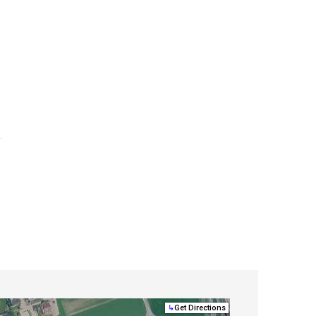
↳
Get Directions