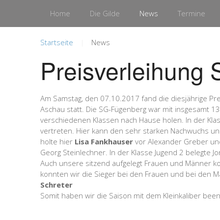
Home
Die Gilde
News
Termine
Startseite
News
Preisverleihung
Am Samstag, den 07.10.2017 fand die diesjährige Pr
Aschau statt. Die SG-Fügenberg war mit insgesamt 13 
verschiedenen Klassen nach Hause holen. In der Kla
vertreten. Hier kann den sehr starken Nachwuchs uns
holte hier
Lisa Fankhauser
vor Alexander Greber un
Georg Steinlechner. In der Klasse Jugend 2 belegte J
Auch unsere sitzend aufgelegt Frauen und Männer k
konnten wir die Sieger bei den Frauen und bei den Mä
Schreter
Somit haben wir die Saison mit dem Kleinkaliber be