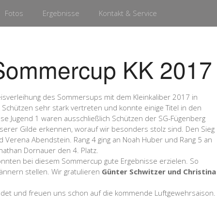
Fotos
Ergebnisse
Kontakt & Service
 Sommercup KK 2017
eisverleihung des Sommersups mit dem Kleinkaliber 2017 in
Schützen sehr stark vertreten und konnte einige Titel in den
sse Jugend 1 waren ausschließlich Schützen der SG-Fügenberg
erer Gilde erkennen, worauf wir besonders stolz sind. Den Sieg
d Verena Abendstein. Rang 4 ging an Noah Huber und Rang 5 an
onathan Dornauer den 4. Platz.
onnten bei diesem Sommercup gute Ergebnisse erzielen. So
nnern stellen. Wir gratulieren
Günter Schwitzer und Christina
endet und freuen uns schon auf die kommende Luftgewehrsaison.