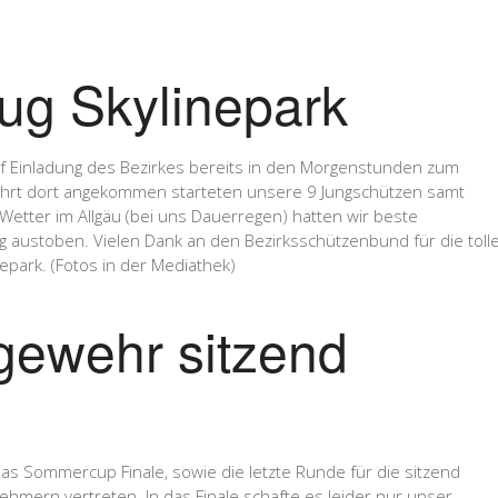
ug Skylinepark
f Einladung des Bezirkes bereits in den Morgenstunden zum
sfahrt dort angekommen starteten unsere 9 Jungschützen samt
Wetter im Allgäu (bei uns Dauerregen) hatten wir beste
g austoben. Vielen Dank an den Bezirksschützenbund für die toll
epark. (Fotos in der Mediathek)
ewehr sitzend
s Sommercup Finale, sowie die letzte Runde für die sitzend
nehmern vertreten. In das Finale schafte es leider nur unser